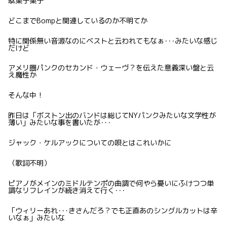
駄菓子菓子
どこまでBompと関連しているのか不明てか
特に関係無い音源なのにベストと云われてもなぁ･･･みたいな感じ
だけど
アメリ圏パンクのセカンド・ウェーヴ？を伝えた意義深い盤と云
え魔性か
そんな中！
昨日は「ボストン出のバンドは総じてNYパンクみたいな文学性が
薄い」みたいな事を書いたが･･･
ジャック・ケルアックについての唄とはこれいかに
（歌詞不明）
ピアノがメインのミドルテンポの曲調で何やら憂いにふけつつ単
調なリフレインが続き消えて行く･･･
「ウィリーあれ･･･きさんだろ？でも正直あのシングルカットは辛
いなぁ」みたいな