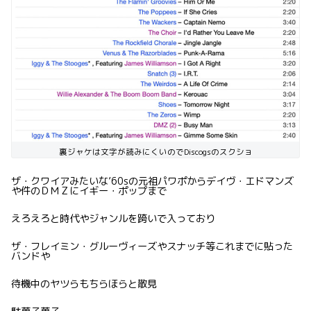
裏ジャケは文字が読みにくいのでDiscogsのスクショ
ザ・クワイアみたいな’60sの元祖パワポからデイヴ・エドマンズ
や件のＤＭＺにイギー・ポップまで
えろえろと時代やジャンルを跨いで入っており
ザ・フレイミン・グルーヴィーズやスナッチ等これまでに貼った
バンドや
待機中のヤツらもちらほらと散見