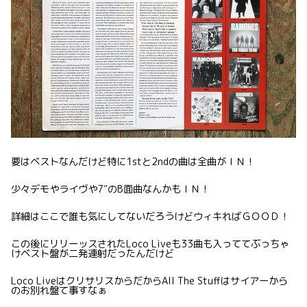
要はベストなんだけど特に1stと2ndの曲は全曲がＩＮ！
少々デモやライヴや7″のB面曲なんかもＩＮ！
詳細はここで誰も気にしてないだろうけどウィキればＧＯＯＤ！
この後にリリーッスされたLoco Liveも33曲も入っててぶっちゃ
けベスト盤が二発連射だったんだけど
Loco LiveはクリサリスからだからAll The Stuffはサイアーから
のお別れ盤て事すなぁ