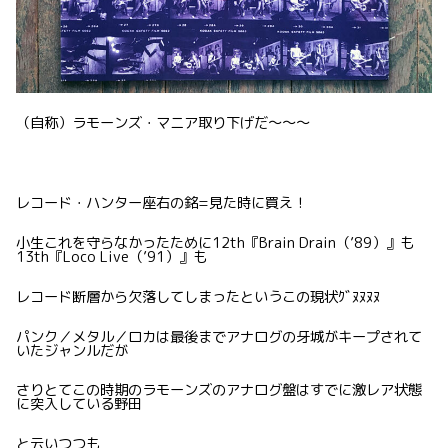
（自称）ラモーンズ・マニア取り下げだ〜〜〜
レコード・ハンター座右の銘=見た時に買え！
小生これを守らなかったために12th『Brain Drain（’89）』も
13th『Loco Live（’91）』も
レコード断層から欠落してしまったというこの現状ｸﾞﾇﾇﾇﾇ
パンク／メタル／ロカは最後までアナログの牙城がキープされて
いたジャンルだが
さりとてこの時期のラモーンズのアナログ盤はすでに激レア状態
に突入している野田
と云いつつも