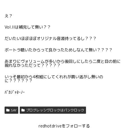
え？
Vol.IIは補完して無い？？
だいたいほぼほぼオリジナル音源持ってるし？？？
ボートラ聴いたからって良かったためしなんて無い？？？？
あまりにヴォリュームが多いから後回しにしたら二度と目の前に
現れなかっただって？？？？？
いっそ最初から4枚組にしてくれれが買い逃がし無いの
に？？？？？？
ﾊﾞｶｼﾞｬﾈｰﾉｰ
SAY
プログレッシヴロックはパンクロック
redhotdriveをフォローする