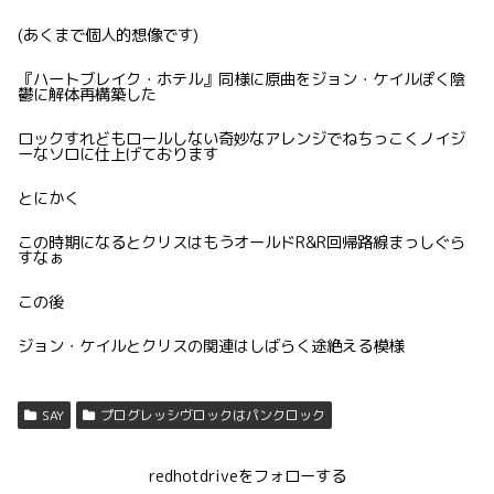
(あくまで個人的想像です)
『ハートブレイク・ホテル』同様に原曲をジョン・ケイルぽく陰
鬱に解体再構築した
ロックすれどもロールしない奇妙なアレンジでねちっこくノイジ
ーなソロに仕上げております
とにかく
この時期になるとクリスはもうオールドR&R回帰路線まっしぐら
すなぁ
この後
ジョン・ケイルとクリスの関連はしばらく途絶える模様
SAY
プログレッシヴロックはパンクロック
redhotdriveをフォローする