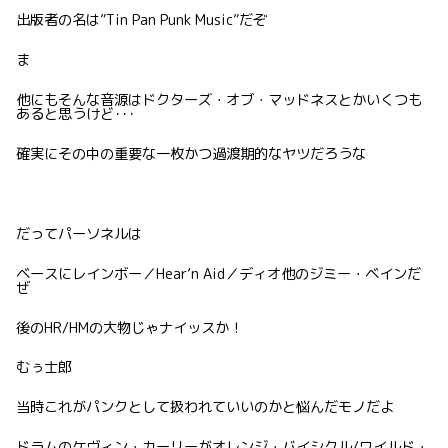
出版者の名は”Tin Pan Punk Music”だぞ
ま
他にもそんな音源はドクターズ・オブ・マッドネスとかいくつも
あると思うけど･･･
確実にその中の重要な一枚かつ過渡期的なヤツだろうな
だってパーソネルは
ベースにレインボー／Hear’n Aid／ディオ他のジミー・ベインだ
ぜ
後のHR/HMの大物じゃナイッスか！
むぅ士郎
当時これがパンクとして扱われていいのかと悩んだモノだよ
ドラムのケヴィン・カーリーがオレンジ・バイシクル/ワイルド・