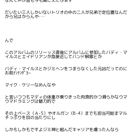
なんて声が昔も今も聞こえたふぁず
だいたい三人しかいないトリオの中の二人が兄弟で定位置なんだ
から兄はからんや･･･
んで
このアルバムのリリーッス直後にアルバムに参加したバディ・マ
イルスとエイドリアンが急接近してバンド解散とか
バディ・マイルスとかジミヘンをつまらなくした元凶だってのに
お前ﾅﾝﾅﾝﾀﾞﾖ~
マイク・ケリーなめんなや
と言いつつもマディの体重が乗りきった肉食的かつ滑らかなウマ
ウマドラミングは魅力的で
その上ベース（Ａ-5）やオルガン（B-4）までも担当可能まマル
チっぷりを目の当たりにし
しかもしかもですよジミ神と組んだキャリアを慮ったんなら