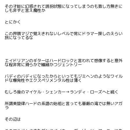
その才能に幻惑されて誘拐状態になってしまうのも致し方無きに
しも非ずと言え魔性か
とにかく
この界隈マジで覚えきれないレベルで常にドラマー探しのえらい
旅になってるな
エイドリアンのギターはハードロックと言われて想像すると意外
な程非常に滑らかで繊細かつジェントリー
バディのバディになったからといってもジミヘンのようなワイル
ドな爆発性やエクスペリメンタル性は薄く
むしろ後のマイケル・シェンカー→ランディ・ローズへと続く
所謂美旋律ハードの系譜の始祖と言っても華厳の滝では無いアガ
ラ
その辺は