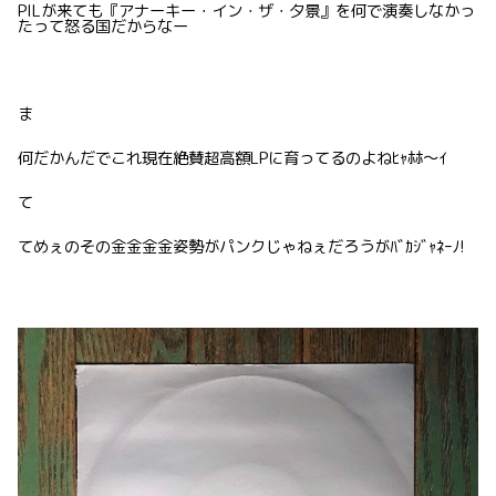
PILが来ても『アナーキー・イン・ザ・夕景』を何で演奏しなかっ
たって怒る国だからなー
ま
何だかんだでこれ現在絶賛超高額LPに育ってるのよねﾋｬﾎﾎ〜ｲ
て
てめぇのその金金金金姿勢がパンクじゃねぇだろうがﾊﾞｶｼﾞｬﾈｰﾉ!