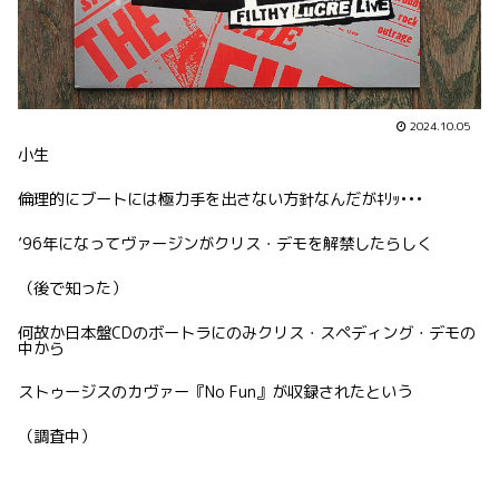
2024.10.05
小生
倫理的にブートには極力手を出さない方針なんだがｷﾘｯ•••
’96年になってヴァージンがクリス・デモを解禁したらしく
（後で知った）
何故か日本盤CDのボートラにのみクリス・スペディング・デモの
中から
ストゥージスのカヴァー『No Fun』が収録されたという
（調査中）