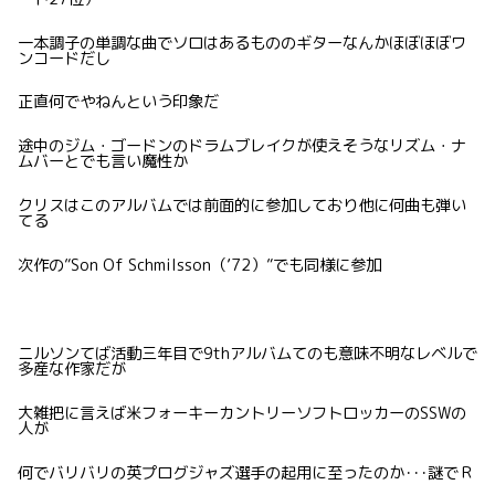
一本調子の単調な曲でソロはあるもののギターなんかほぼほぼワ
ンコードだし
正直何でやねんという印象だ
途中のジム・ゴードンのドラムブレイクが使えそうなリズム・ナ
ムバーとでも言い魔性か
クリスはこのアルバムでは前面的に参加しており他に何曲も弾い
てる
次作の”Son Of Schmilsson（’72）”でも同様に参加
ニルソンてば活動三年目で9thアルバムてのも意味不明なレベルで
多産な作家だが
大雑把に言えば米フォーキーカントリーソフトロッカーのSSWの
人が
何でバリバリの英プログジャズ選手の起用に至ったのか･･･謎でＲ