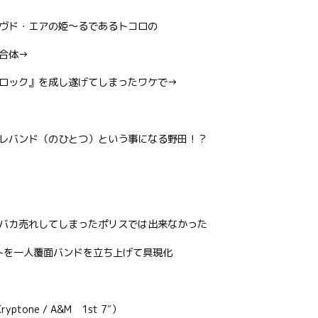
ヴド・エアの姫〜るであるトコロの
ﾝ合体→
ロック』を成し遂げてしまったワケで→
レバンド（のひとつ）という事になる野田！？
バカ売れしてしまったポリスでは出来なかった
トを一人覆面バンドを立ち上げて具現化
ryptone / A&M 1st 7″）