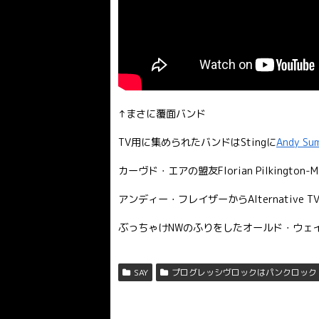
↑まさに覆面バンド
TV用に集められたバンドはStingに
Andy Su
カーヴド・エアの盟友Florian Pilkington-M
アンディー・フレイザーからAlternative
ぶっちゃけNWのふりをしたオールド・ウェ
SAY
プログレッシヴロックはパンクロック