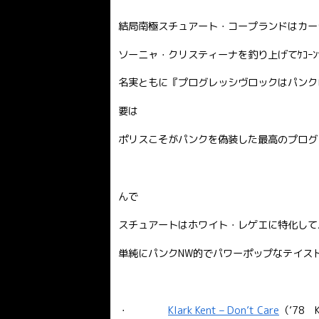
結局南極スチュアート・コープランドはカー
ソーニャ・クリスティーナを釣り上げてｹｺｰ
名実ともに『プログレッシヴロックはパンク
要は
ポリスこそがパンクを偽装した最高のプログ
んで
スチュアートはホワイト・レゲエに特化して
単純にパンクNW的でパワーポップなテイス
・
Klark Kent – Don’t Care
（’78 K