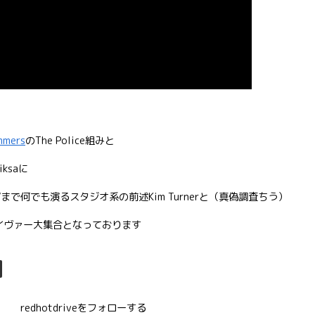
mmers
のThe Police組み
と
iksaに
 TVまで何でも演るスタジオ系の前述Kim Turnerと（真偽調査ちう）
イヴァー大集合となっております
redhotdriveをフォローする