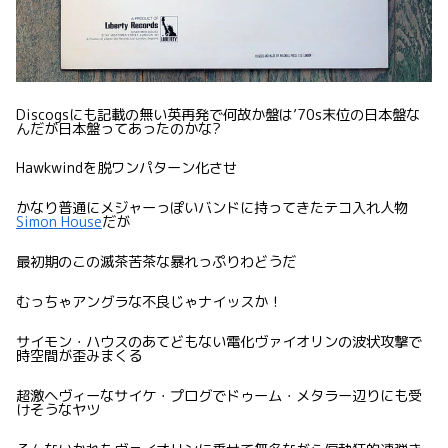
Discogsにも記載の無い英再発で何故か盤は’70s末位の日本盤な
んだが日本盤ってあったのかな?
Hawkwindを脱ワンパターン化させ
かなり普通にメジャーっぽいバンドに持ってきたテコ入れ人物
Simon House
だが
最初期のこの滅茶苦茶な暴れっぷりわどうだ
むっちゃアングラな不良じゃナイッスか！
サイモン・ハウスのあてどもない電化ヴァイオリンの波状攻撃で
時空間が歪みまくる
超激ヘヴィーなサイケ・プログでドゥーム・メタラー辺りにも受
けそうなヤツ