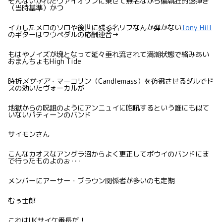
そんないかれたヴァイオリンに乗せて無名ながら偏執狂的速弾き
（当時基準）かつ
イカしたメロのソロや後世に残る名リフなんか弾かない
Tony Hill
のギターはワウペダルの応酬連合→
もはやノイズが塊となって延々垂れ流されて満潮状態で絡みあい
おまんちょもHigh Tide
時折
メサイア
・マーコリン（Candlemass）を彷彿させるダルでド
スの効いたヴォーカルが
地獄からの呪詛のようにアンニュイに咆吼するという誰にも似て
いないパティーンのバンド
サイモンさん
こんなカオスなアングラ沼からよく更正してボウイのバンドにま
で行ったものよのぉ･･･
メンバーにアーサー・ブラウン関係者が多いのも定期
むぅ士郎
これはUKサイケ番長だ！