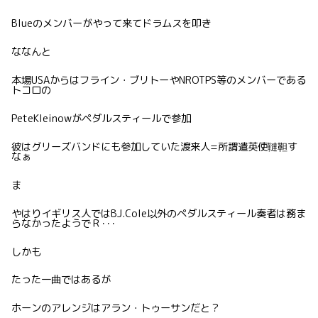
Blueのメンバーがやって来てドラムスを叩き
ななんと
本場USAからはフライン・ブリトーやNROTPS等のメンバーである
トコロの
PeteKleinowがペダルスティールで参加
彼はグリーズバンドにも参加していた渡来人=所謂遣英使韃靼す
なぁ
ま
やはりイギリス人ではBJ.Cole以外のペダルスティール奏者は務ま
らなかったようでＲ･･･
しかも
たった一曲ではあるが
ホーンのアレンジはアラン・トゥーサンだと？