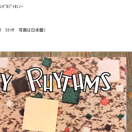
ｶｼﾞｬﾈｪﾉ~
（’80 Stiff 写真は日本盤）