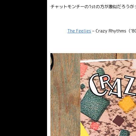
チャットモンチーの1stの方が激似だろうがっﾊﾞ
The Feelies
– Crazy Rhythms