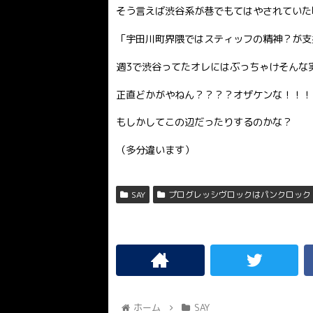
そう言えば渋谷系が巷でもてはやされていた
「宇田川町界隈ではスティッフの精神？が支
週3で渋谷ってたオレにはぶっちゃけそんな
正直どかがやねん？？？？オザケンな！！！！
もしかしてこの辺だったりするのかな？
（多分違います）
SAY
プログレッシヴロックはパンクロック
ホーム
SAY