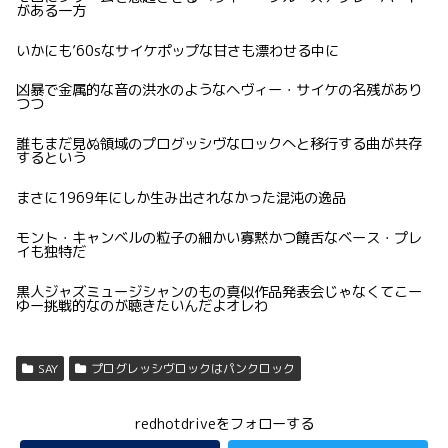
がある一方
いかにも’60sなサイケポップな甘さも漂わせる中に
凶暴で金属的な音の洪水のようなヘヴィー・サイケの名残があり
つつ
誰もまだ見ぬ領域のプログッシヴなロックへと移行する曲が共存
するという
まさに1969年にしか生み出されなかった混沌の逸品
モント・キャンベルの粒子の細かい寡黙かつ饒舌なベース・プレ
イも独特だ
黒人ジャズミュージシャンのもの真似作品発表会じゃなくてこー
ゆー挑戦的なのが聴きたいんだよオレわ
SAY
プログレッシヴロックはパンクロック
redhotdriveをフォローする