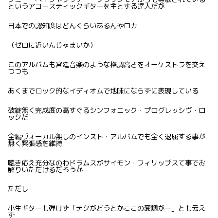
というアコースティックギターを主とする達人だが
日本での認知度はどんくらいあるんやロカ
（ゼロに近いんじゃまいか）
このアルバムも宮廷音楽のような格調高さをオーケストラを交え
つつも
あくまでロック的なイディオムで地味にならずに表現している
破綻無く完成度の高すぐるシンフォニック・プログレッシヴ・ロ
ックだ
全編ヴォーカル無しのインスト・アルバムでも全く退屈する事が
無く緊張感を維持
聴き応え充分なのわドラムスがサイモン・フィリップスて事でお
解りいただけるだろうか
ただし
小生ギターも弾けず「テクがどうとかここの変調がー」とも云え
ず