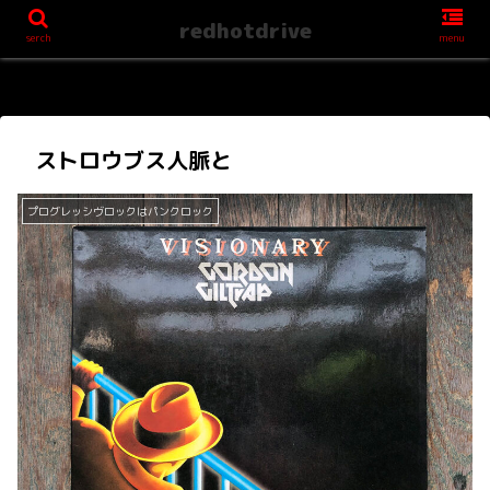
redhotdrive
serch
menu
ストロウブス人脈と
プログレッシヴロックはパンクロック