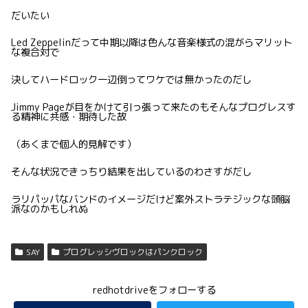
だいたい
Led Zeppelinだって中期以降は色んな音楽様式の混がらマリット
な複合対で
決してハードロック一辺倒ってワケでは無かったのだし
Jimmy Pageが目をかけて引っ張って来たのもそんなプログレスす
る精神に共感・期待した故
（あくまで個人的見解です）
そんな状況できっちり結果を出しているのわさすがだし
ラリパッパなバンドのイメージだけど案外ストラテジックな頭脳
派なのかもしれぬ
SAY
プログレッシヴロックはパンクロック
redhotdriveをフォローする