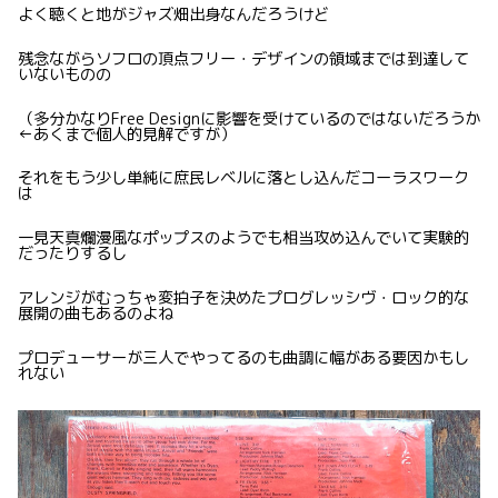
よく聴くと地がジャズ畑出身なんだろうけど
残念ながらソフロの頂点フリー・デザインの領域までは到達して
いないものの
（多分かなりFree Designに影響を受けているのではないだろうか
←あくまで個人的見解ですが）
それをもう少し単純に庶民レベルに落とし込んだコーラスワーク
は
一見天真爛漫風なポップスのようでも相当攻め込んでいて実験的
だったりするし
アレンジがむっちゃ変拍子を決めたプログレッシヴ・ロック的な
展開の曲もあるのよね
プロデューサーが三人でやってるのも曲調に幅がある要因かもし
れない