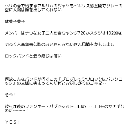
ヘリの音で始まるアルバムのジャケもイギリス感全開でグレーの
空に太陽は顔を出してくれない
駄菓子菓子
メンバーはナウな女子二人を含むヤング720かスタジオ102的な
明るく人畜無害な歌のお兄さんおねいさん風情をかもし出し
ロックバンドと云う感じは薄い
何故こんなバンドが何でこの『プログレッシヴロックはパンクロ
ック』の文脈に挟まってんだぜとお訝しがりのゴキ兄･･
そう！
彼らは後のファンキー・パブであるトコロの･･･ココモのサナギな
のだ〜〜〜！
ＹＥＳ！