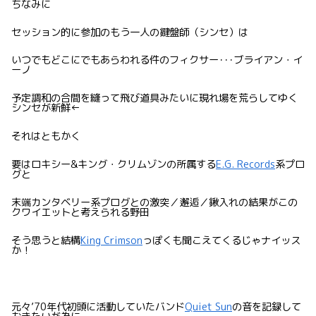
ちなみに
セッション的に参加のもう一人の鍵盤師（シンセ）は
いつでもどこにでもあらわれる件のフィクサー･･･ブライアン・イ
ーノ
予定調和の合間を縫って飛び道具みたいに現れ場を荒らしてゆく
シンセが新鮮←
それはともかく
要はロキシー&キング・クリムゾンの所属する
E.G. Records
系プロ
グと
末端カンタベリー系プログとの激突／邂逅／鍬入れの結果がこの
クワイエットと考えられる野田
そう思うと結構
King Crimson
っぽくも聞こえてくるじゃナイッス
か！
元々’70年代初頭に活動していたバンド
Quiet Sun
の音を記録して