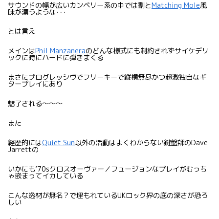
サウンドの幅が広いカンベリー系の中では割と
Matching Mole
風
味が漂うような･･･
とは言え
メインは
Phil Manzanera
のどんな様式にも制約されずサイケデリ
ックに時にハードに弾きまくる
まさにプログレッシヴでフリーキーで縦横無尽かつ超激独自なギ
タープレイにあり
魅了される〜〜〜
また
経歴的には
Quiet Sun
以外の活動はよくわからない鍵盤師のDave
Jarrettの
いかにも’70sクロスオーヴァー／フュージョンなプレイがむっち
ゃ嵌まってイカしている
こんな逸材が無名？で埋もれているUKロック界の底の深さが恐ろ
しい