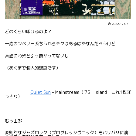
2022.12.07
どのくらい叩けるのよ？
一応カンベリー系ちうからテクはあるはずなんだろうけど
系譜にわ殆ど引っ掛かってないし
（あくまで個人的疑惑です）
Quiet Sun
– Mainstream（’75 Island これ1枚ぽ
っきり）
むぅ士郎
変則的なジャズロック（プログレッシヴロック）もバリバリに演