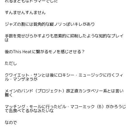
れるまともなドラマーでした
すんませんすんません
ジャズの割には鋭角的な縦ノリっぽいキレがあり
手数を見せびらかすよりも思索的に抑制したような知的なプレイ
は
後のThis Heatに繋がるモノを感じさせる？
ただし
クワイエット・サンとは後にロキシー・ミュージックに行くフィ
ル・マンザネラが
メインのバンド（プロジェクト）故正直カンタベリー系とは言い
難く
マッチング・モールに行ったビル・マコーミック（B）がかろうじ
て缶食べてるかなみたいな
なので