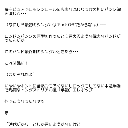
最もピュアでロックンロールに忠実な混じりっけの無いパンク魂
を演じる•••
（なにしろ最初のシングルは”Fuck Off”だからなぁ）•••
ロンドンパンクの原型を作ったとも言えるような偉大なバンドだ
ったんだが
このバンド最終期のシングルときたら•••
これは酷い！
（またそれかよ）
いやいやホントに全然おもろくないしロックもしてない中途半端
で凡庸なインダストリアル風（手動）エレポップ
何でこうなったなヤツ
ま
「時代だから」としか言いようがないけど