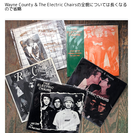
Wayne County & The Electric Chairsの全貌については長くなる
ので省略