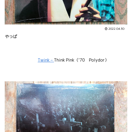
2022.04.30
やっぱ
Twink –
Think Pink（’70 Polydor）