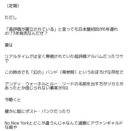
（定期）
ただし
「高評価が確立されている」と言っても日本盤初回が6年遅れ
の’73年発売なんだぜ？
要は
リアルタイムでは全く無視されていた低評価アルバムだったワケ
で
この時点でも「幻の」バンド（帯参照）というおぼろげな存在で
アンディ・ウォーホルとルー・リードの名前を出す方がツカミが
あったとか信じられない事実がﾜﾛｽ
今聴くと
確かに既にポスト・パンクだったり
No New Yorkとどこが違うんじゃなんて過激にアヴァンギャルド
な曲や