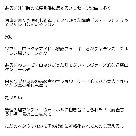
あるいは当時の公序良俗に反するメッセージの曲も多く
間違い無く当時誰も到達していなかった境地（ステージ）に立っ
ていたレコなんだろうけど
実は
ソフト・ロックやアイドル歌謡フォーキーとかディランズ・チル
ドレン風フォークとか
あるいわラーガ・ロックだったりモダン・ラヴァーズ的な退廃ロ
ケンローなぞ
色んなジャンルの詰め合わせショウ・ケース的に八方美人で作ら
れた安易な感じも漂う
だいたい
無理矢理アンディ・ウォーホルに抱き合わせられた？（調査ち
う）姫〜るのニコなんて
ただのヘタウマなのにその後妙に神格化されてんのも笑えるし