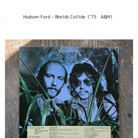
. Hudson-Ford – Worlds Collide（’75 A&M）