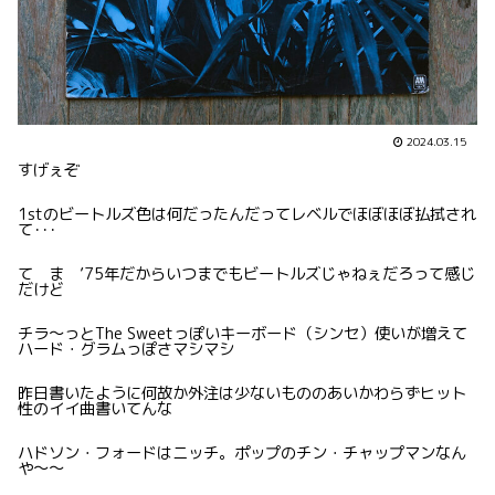
2024.03.15
すげぇぞ
1stのビートルズ色は何だったんだってレベルでほぼほぼ払拭され
て･･･
て ま ’75年だからいつまでもビートルズじゃねぇだろって感じ
だけど
チラ〜っとThe Sweetっぽいキーボード（シンセ）使いが増えて
ハード・グラムっぽさマシマシ
昨日書いたように何故か外注は少ないもののあいかわらずヒット
性のイイ曲書いてんな
ハドソン・フォードはニッチ。ポップのチン・チャップマンなん
や〜〜