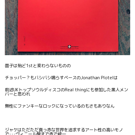
面子は殆ど1stと変わらないものの
チョッパー？もバシバシ鳴らすベースのJonathan Plotelは
前述UKトップソウルディスコのReal thingにも参加した黒人メン
バーと思われ
無性にファンキーなロックになっているのもさもありなん
ジャケはただただ真っ赤な世界を追求するアート性の高いモノ
で･･･ヴィニール盤まで赤で統一