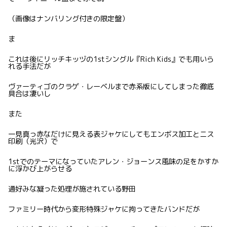
（画像はナンバリング付きの限定盤）
ま
これは後にリッチキッヅの1stシングル『Rich Kids』でも用いら
れる手法だが
ヴァーティゴのクラゲ・レーベルまで赤系版にしてしまった徹底
具合は凄いし
また
一見真っ赤なだけに見える表ジャケにしてもエンボス加工とニス
印刷（光沢）で
1stでのテーマになっていたアレン・ジョーンス風味の足をかすか
に浮かび上がらせる
通好みな凝った処理が施されている野田
ファミリー時代から変形特殊ジャケに拘ってきたバンドだが