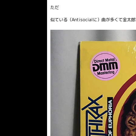
ただ
似ている（Antisocialに）曲が多くて金