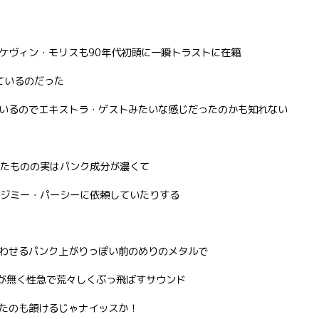
ケヴィン・モリスも90年代初頭に一瞬トラストに在籍
ているのだった
いるのでエキストラ・ゲストみたいな感じだったのかも知れない
いたものの実はパンク成分が濃くて
ム69のジミー・パーシーに依頼していたりする
わせるパンク上がりっぽい前のめりのメタルで
ぽさが無く性急で荒々しくぶっ飛ばすサウンド
たのも頷けるじゃナイッスか！