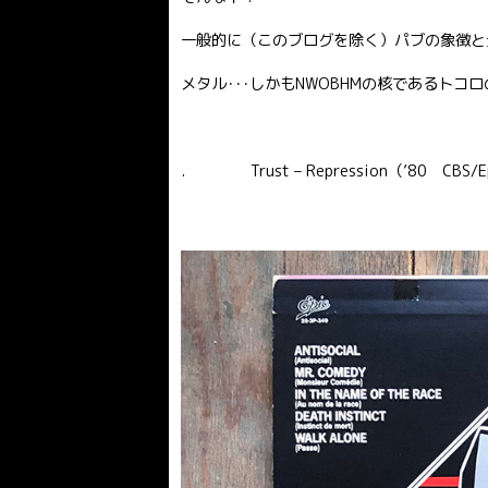
一般的に（このブログを除く）パブの象徴と
メタル･･･しかもNWOBHMの核であるト
. Trust – Repression（’80 CBS