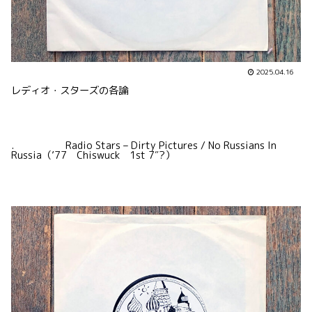
2025.04.16
レディオ・スターズの各論
. Radio Stars – Dirty Pictures / No Russians In
Russia（’77 Chiswuck 1st 7″?）