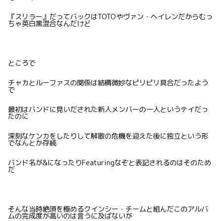
『スリラー』だってバックはTOTOやヴァン・ヘイレンだからむっ
ちゃ英白黒混合なんだけど
ところで
チャカとルーファスの関係は結構微妙なピリピリ具合だったよう
で
最初はバンドに見いだされた新人メンバーの一人というテイだっ
たのに
深刻なケンカをしたりして解散の危機を迎えた後に独立という形
でなんとか存続
バンド名が&になったりFeaturingなぞと表記されるのはそのため
だ
そんな当時絶頂を極めるクインシー・チームと組んだこのアルバ
ムの完成度が高いのは言うに及ばないが