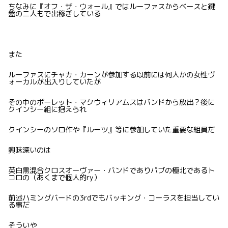
ちなみに『オフ・ザ・ウォール』ではルーファスからベースと鍵
盤の二人もで出稼ぎしている
また
ルーファスにチャカ・カーンが参加する以前には何人かの女性ヴ
ォーカルが出入りしていたが
その中のポーレット・マクウィリアムスはバンドから放出？後に
クインシー組に抱えられ
クインシーのソロ作や『ルーツ』等に参加していた重要な組員だ
興味深いのは
英白黒混合クロスオーヴァー・バンドでありパブの極北であるト
コロの（あくまで個人的ry）
前述ハミングバードの3rdでもバッキング・コーラスを担当してい
る事だ
そういや