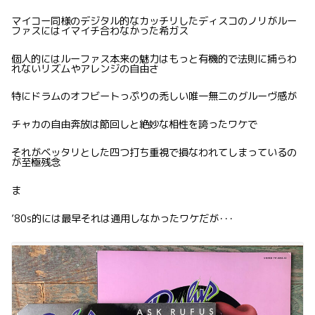
マイコー同様のデジタル的なカッチリしたディスコのノリがルー
ファスにはイマイチ合わなかった希ガス
個人的にはルーファス本来の魅力はもっと有機的で法則に捕らわ
れないリズムやアレンジの自由さ
特にドラムのオフビートっぷりの禿しい唯一無二のグルーヴ感が
チャカの自由奔放は節回しと絶妙な相性を誇ったワケで
それがベッタリとした四つ打ち重視で損なわれてしまっているの
が至極残念
ま
’80s的には最早それは通用しなかったワケだが･･･