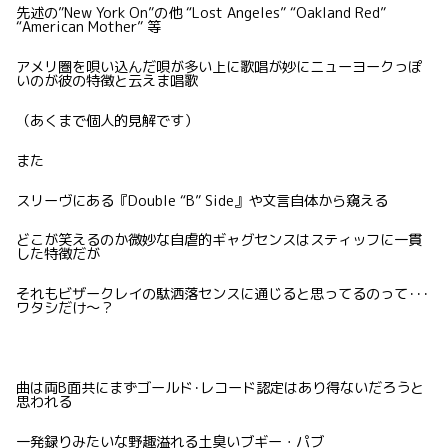
先述の”New York On”の他 “Lost Angeles” “Oakland Red”
“American Mother” 等
アメリ圏を唄い込んだ唄が多い上に歌唱が妙にニューヨークっぽ
いのが彼の特徴と云えま唱歌
（あくまで個人的見解です）
また
スリーヴにある『Double “B” Side』や文言自体から窺える
どこが笑えるのか微妙な自虐的ギャグセンスはスティッフに一貫
した特徴だが
それもビザークレイの駄洒落センスに通じると思ってるのって･･･
ワタシだけ〜？
曲は両B面共にまずゴールド･レコード認定はあり得ないだろうと
思われる
一発録りみたいな野趣溢れる土臭いブギー・パブ