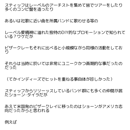
スティッフはレーベルのアーチストを集めて皆でツアーをしたり
多くのコンピ盤を造ったり
あるいは社歌に近い曲を所属バンドに歌わせる等の
レーベル愛精神に溢れた独特のDIY的なプロモーションで知られて
いる？ワケだが
ビザークレーもそれに比べると小規模ながら同様の活動をしてお
り
それらは当時に於いては非常にユニークかつ画期的な事だったの
だった
（てかインディーズでヒットを重ねる事自体が珍しかった）
スティッフからリリーッスしているバンド群にも多くの仲間が居
たショーン･タイラだが
あえて米国発のビザークレイに移ったのはショーンがアメリカ志
向だったからと思われる
例えば