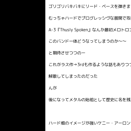
ゴリゴリバキバキにリード・ベースを弾きま
むっちゃハードでプログレッシヴな展開で攻
A-3『Thusly Spoken』なんか最初
このバンド一体どうなってしまうのか〜〜
と期待させつつのー
これがラス作→3rdも作るような話もありつ
解散してしまったのだった
んが
後になってメタルの始祖として歴史に名を残
ハード畑のイメージが強いケニー・アーロン