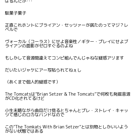
はるんだが･･･
駄菓子菓子
正直これホントにブライアン・セッツァーが居たのってマジ？レ
ベルで
ヴォーカル（コーラス）にせよ音楽性／ギター・プレイにせよブ
ライアンの面影がゼロすぐるのよね
もしかして音源間違えてコンピ組んでんじゃねな疑惑アリます
だいたいジャケにアー写貼られてねぇし
（あくまで個人的疑惑です）
The Tomcatsは”Brian Setzer & The Tomcats”で何枚も発掘音源
がCD化されてるけど
小生未聴ながら曲目だけ見るとちゃんとプレ・ストレイ・キャッ
ツて感じのロカなバンドなので
この”The Tomkats With Brian Setzer”とは別物としかいいよう
がない状態ではある