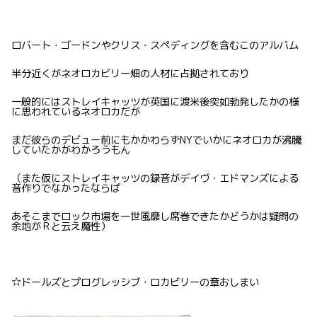
ロバート・ゴードンやクリス・スペディングを含むこのアルバム
半分近くがネオロカビリー畑の人材に占拠されており
一般的にはストレイキャッツが英国に渡米後突如勃発したかの様
に思われているネオロカだが
まだ彼らのデビュー前にもかかわらずNYでいかにネオロカが沸騰
していたかがわかろうもん
（また仮にストレイキャッツの録音がデイヴ・エドマンズによる
音作りでなかったならば
あそこまでロック市場を一世風靡し席巻できたかどうかは疑問の
余地がＲと云え魔性）
☆ドールズとプログレッシブ・ロカビリーの章おしまい