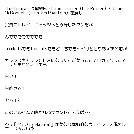
The Tomcatsは最終的にLeon Drucker（Lee Rocker）とJames
McDonnell（Slim Jim Phantom）を擁し
実質ストレイ・キャッツへと移行したワケだが･･･
んでででででででで
TomkatsでもTomcatsでもどっちでもイイけどとりあえず名前が
カッツ（キャッツ）付きになったんだからここでロカになったで
しょと思われたゴキ兄
甘い！
甘酢具る！！
むぅ士郎
このアルバムで聴かれるサウンドと云えば･･･
A-5『It’s Only Natural』はかなり本格的なウェイラーズ風のレ
ゲエじゃまいか