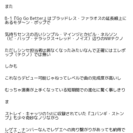
また
B-1『Go Go Better』はブラッドレス・ファラオスの延長線上に
あるモダ〜ン・ポップで
気持ちセンスの古いシンプル・マインヅとかビル・ネルソン
（ビ・バップ・デラックス→レッド・ノイズ）辺りのNWテクノ
ただしシンセ担当者は居なくなったみたいなんで正確にはエレポ
ップ（テクノ）では無い
しかも
これならデビュー可能じゃねってレベルで曲の完成度が高いし
むっちゃ演奏が上手くなっている短期間での進化に驚く事しきり
ま
ストレイ・キャッツの1stに収録されていた『ユバンギ・ストン
プ』も少々奇妙なノリながら
レゲエ・ナンバーなんでレゲエへの拘り繋がりがあっても納得で