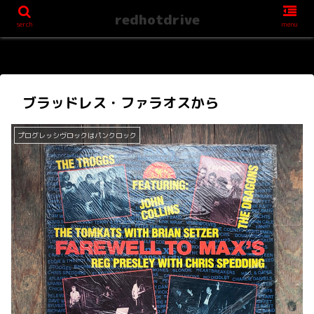
redhotdrive
serch
menu
ブラッドレス・ファラオスから
プログレッシヴロックはパンクロック