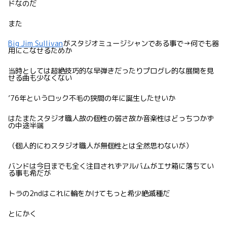
ドなのだ
また
Big Jim Sullivan
がスタジオミュージシャンである事で→何でも器
用にこなせるためか
当時としては超絶技巧的な早弾きだったりプログレ的な展開を見
せる曲も少なくない
’76年というロック不毛の狭間の年に誕生したせいか
はたまたスタジオ職人故の個性の弱さ故か音楽性はどっちつかず
の中途半端
（個人的にわスタジオ職人が無個性とは全然思わないが）
バンドは今日までも全く注目されずアルバムがエサ箱に落ちてい
る事も希だが
トラの2ndはこれに輪をかけてもっと希少絶滅種だ
とにかく