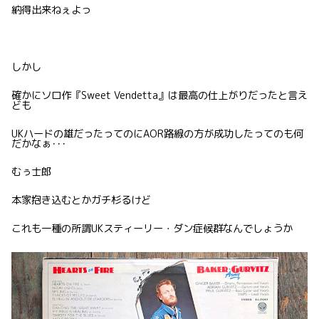
納得出来ねぇよっ
しかし
確かにソロ作『Sweet Vendetta』は最高の仕上がりだったと言え
ども
UKハードの雄だったってのにAOR路線の方が成功したってのも何
だかなぁ･･･
むぅ士郎
本家抱き込むとかガチ杉るけど
これも一種の所謂UKスティーリー・ダン症候群なんでしょうか