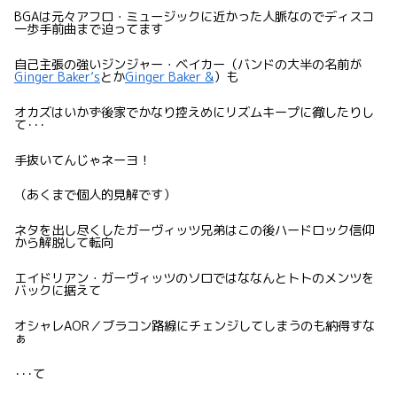
BGAは元々アフロ・ミュージックに近かった人脈なのでディスコ
一歩手前曲まで迫ってます
自己主張の強いジンジャー・ベイカー（バンドの大半の名前が
Ginger Baker’s
とか
Ginger Baker &
）も
オカズはいかず後家でかなり控えめにリズムキープに徹したりし
て･･･
手抜いてんじゃネーヨ！
（あくまで個人的見解です）
ネタを出し尽くしたガーヴィッツ兄弟はこの後ハードロック信仰
から解脱して転向
エイドリアン・ガーヴィッツのソロではななんとトトのメンツを
バックに据えて
オシャレAOR／ブラコン路線にチェンジしてしまうのも納得すな
ぁ
･･･て