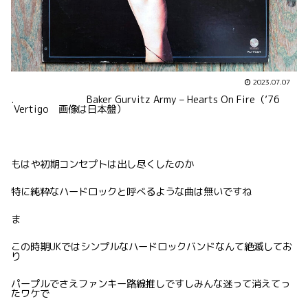
2023.07.07
. Baker Gurvitz Army – Hearts On Fire（’76
Vertigo 画像は日本盤）
もはや初期コンセプトは出し尽くしたのか
特に純粋なハードロックと呼べるような曲は無いですね
ま
この時期UKではシンプルなハードロックバンドなんて絶滅してお
り
パープルでさえファンキー路線推しですしみんな迷って消えてっ
たワケで