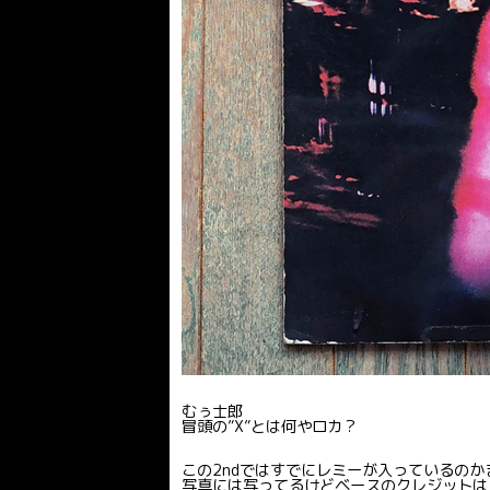
むぅ士郎
冒頭の”X”とは何やロカ？
この2ndではすでにレミーが入っているの
写真には写ってるけどベースのクレジットは