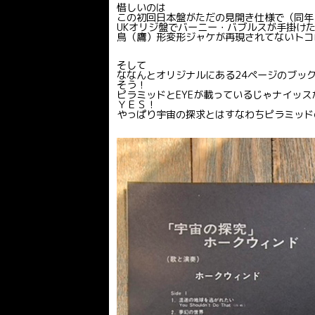
惜しいのは
この初回日本盤がただの見開き仕様で（同年
UKオリジ盤でバーニー・バブルスが手掛け
鳥（鷹）形変形ジャケが再現されてないトコ
そして
ななんとオリジナルにある24ページのブック
そう！
ピラミッドとEYEが載っているじゃナイッス
ＹＥＳ！
やっぱり宇宙の探求とはすなわちピラミッド