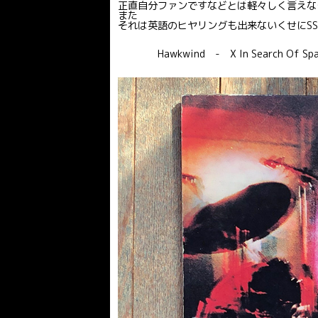
正直自分ファンですなどとは軽々しく言えな
また
それは英語のヒヤリングも出来ないくせにS
Hawkwind - X In Search Of Spa