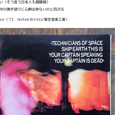
い（そう言う日本人も眉唾視）
SWの弾き語りに心酔出来ないのと同次元
ce（’72 United Artists/東芝音楽工業）