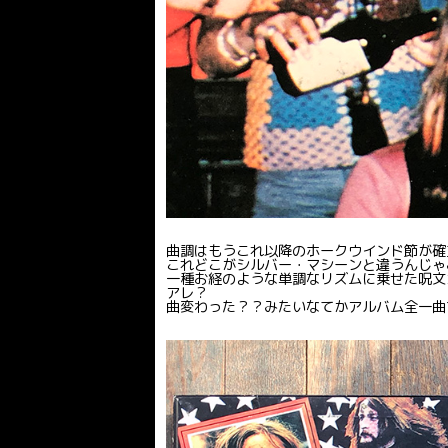
曲調はもうこれ以降のホークウインド節が確
これどこがシルバー・マシーンと違うんじゃ
一種お経のような単調なリズムに乗せた呪文
アレ？
曲変わった？？みたいなてかアルバム全一曲