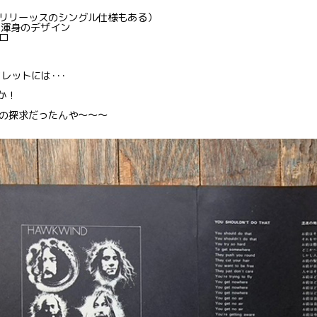
リリーッスのシングル仕様もある）
た渾身のデザイン
ロ
レットには･･･
か！
の探求だったんや〜〜〜