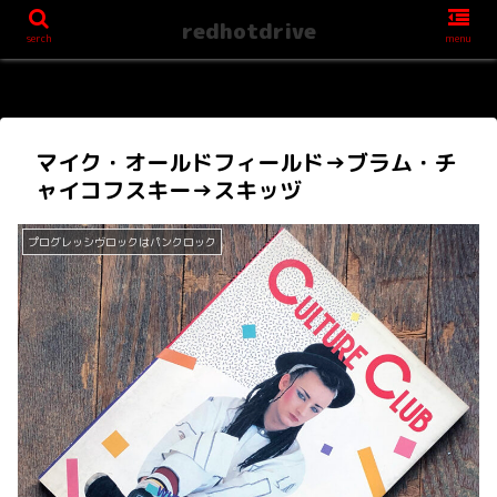
redhotdrive
serch
menu
マイク・オールドフィールド→ブラム・チ
ャイコフスキー→スキッヅ
プログレッシヴロックはパンクロック