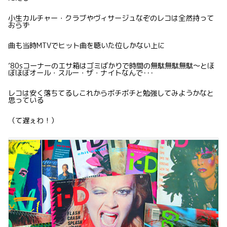
小生カルチャー・クラブやヴィサージュなぞのレコは全然持って
おらず
曲も当時MTVでヒット曲を聴いた位しかない上に
’80sコーナーのエサ箱はゴミばかりで時間の無駄無駄無駄〜とほ
ぼほぼオール・スルー・ザ・ナイトなんで･･･
レコは安く落ちてるしこれからボチボチと勉強してみようかなと
思っている
（て遅ぇわ！）