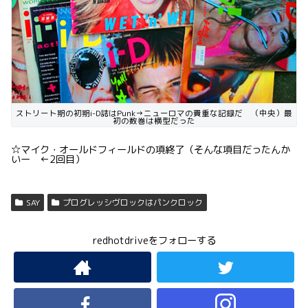
ストリート期の初期i-D誌はPunk→ニューロマの貴重な記録だ （中央）最
初の数巻は横型だった
☆マイク・オールドフィールドの項終了（そんな項目だったんか
いー ←2回目）
SAY
プログレッシヴロックはパンクロック
redhotdriveをフォローする