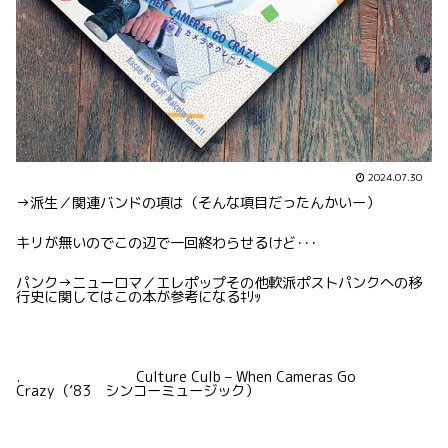
2024.07.30
→派生／関連バンドの項は（そんな項目だったんかいー）
キリが無いのでこの辺で一回終わらせるけど･･･
パンク→ニューロマ／エレポップその他軟派ポストパンクへの移
行史に関してはこの本が参考になるｷﾘｯ
. Culture Culb – When Cameras Go
Crazy（’83 シンコーミュージック）