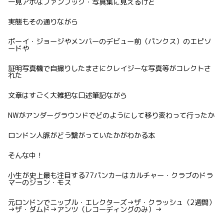
一見アホなファンブック・写真集に見えるけど
実態もその通りながら
ボーイ・ジョージやメンバーのデビュー前（パンクス）のエピソ
ードや
証明写真機で自撮りしたまさにクレイジーな写真等がコレクトさ
れた
文章はすごく大雑把な口述筆記ながら
NWがアンダーグラウンドでどのようにして移り変わって行ったか
ロンドン人脈がどう繋がっていたかがわかる本
そんな中！
小生が史上最も注目する77パンカーはカルチャー・クラブのドラ
マーのジョン・モス
元ロンドンでニップル・エレクターズ→ザ・クラッシュ（2週間）
→ザ・ダムド→アンツ（レコーディングのみ）→