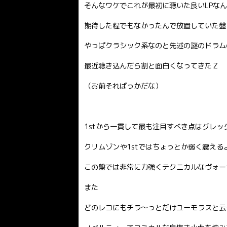
そんなワケでこれが最初に聴いた良いLPなんだ
期待した程でもなかったんで放置していた盤
やっぱクラシック系なのと先述の謎のドラムの
最近聴き込んだら割と面白くなってきたＺ
（お前そればっかだな）
1stから一貫して最も注目すべき点はグレ
クリムゾンや1stではちょっとか弱く震え
この盤では非常に力強くテクニカルなヴォー
また
どのレコにもチラ〜っとだけユーモラスと云