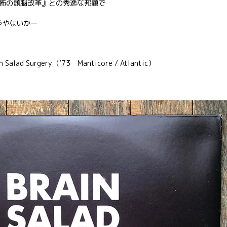
怖の頭脳改革』との秀逸な邦題で
うやないかー
alad Surgery（’73 Manticore / Atlantic）