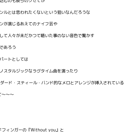
込むのも彼らのクセてか
ンルとは思われたくないという狙いなんだろうな
ンが演じるあえてのナイフ芸や
して人々が未だかつて聴いた事のない音色で驚かす
であろう
パートとしては
ワイルドでノスタルジックなラグタイム曲を演ったり
ソ・トリニダード・スティール・バンド的なメロとアレンジが挿入されている
て〜〜〜
バッドフィンガーの『Without you』と