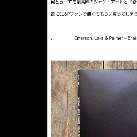
何と云っても最高峰のジャケ・アートと『恐
欲にEL&Pファンで無くてもつい買ってしま
. Emerson, Lake & Palmer – Brain S