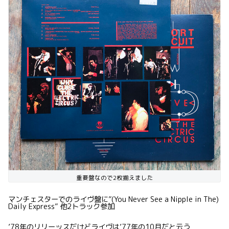
重要盤なので2枚揃えました
マンチェスターでのライヴ盤に”(You Never See a Nipple in The)
Daily Express” 他2トラック参加
’78年のリリーッスだけどライヴは’77年の10月だと云う