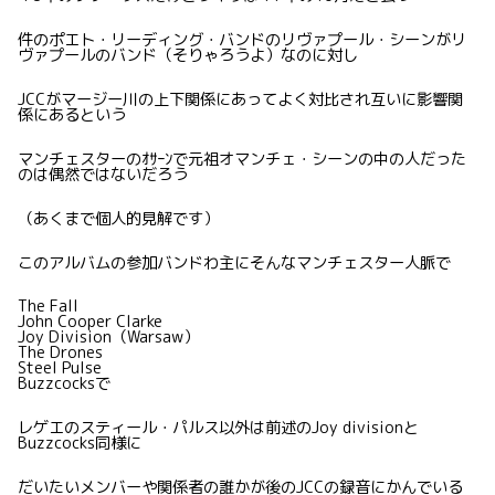
件のポエト・リーディング・バンドのリヴァプール・シーンがリ
ヴァプールのバンド（そりゃろうよ）なのに対し
JCCがマージー川の上下関係にあってよく対比され互いに影響関
係にあるという
マンチェスターのｵｻｰﾝで元祖オマンチェ・シーンの中の人だった
のは偶然ではないだろう
（あくまで個人的見解です）
このアルバムの参加バンドわ主にそんなマンチェスター人脈で
The Fall
John Cooper Clarke
Joy Division（Warsaw）
The Drones
Steel Pulse
Buzzcocksで
レゲエのスティール・パルス以外は前述のJoy divisionと
Buzzcocks同様に
だいたいメンバーや関係者の誰かが後のJCCの録音にかんでいる