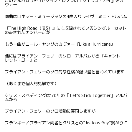
このアルバムはA-3でジョン・レノンの『ジェラス・ガイ』をカ
ヴァー
同曲はロキシー・ミュージックの4曲入りライヴ・ミニ・アルバム
『The High Road（’83）』にも収録されているシングル・カット
のみされたナンバーだが
もう一曲がニール・ヤングのカヴァー『Like a Hurricane』
他にはブライアン・フェリーのソロ・アルバムから『キャント・
レット・ゴー』と
ブライアン・フェリーのソロ的な性格が強い盤と言われています
（あくまで個人的見解です）
クリス・スペディングは’76年の『 Let’s Stick Together』アルバ
ムから
ブライアン・フェリーのソロ活動に帯同しますが
フランキー／ブライアン両者とクリスとの”Jealous Guy”繋がりに