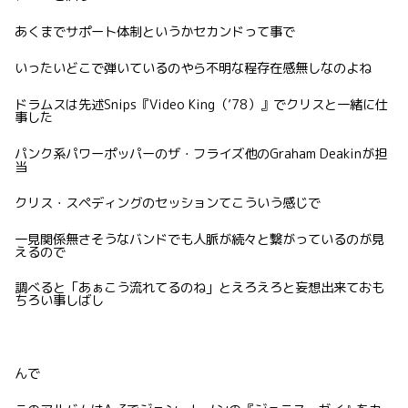
あくまでサポート体制というかセカンドって事で
いったいどこで弾いているのやら不明な程存在感無しなのよね
ドラムスは先述Snips『Video King（’78）』でクリスと一緒に仕
事した
パンク系パワーポッパーのザ・フライズ他のGraham Deakinが担
当
クリス・スペディングのセッションてこういう感じで
一見関係無さそうなバンドでも人脈が続々と繋がっているのが見
えるので
調べると「あぁこう流れてるのね」とえろえろと妄想出来ておも
ちろい事しばし
んで