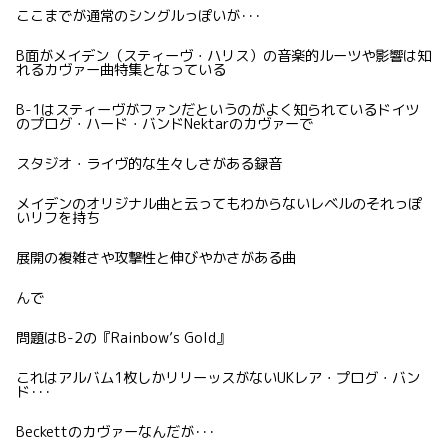
ここまでが通常のシングルっぽいが･･･
B面がメイデン（スティーヴ・ハリス）の音楽的ルーツや影響は知
れるカヴァー曲特集となっている
B-1はスティーヴがファンだというのがよく知られているドイツ
のプログ・ハード・バンドNektarのカヴァーで
スタジオ・ライヴ的な生々しさがある録音
メイデンのオリジナル曲と云ってもわからないレベルのそれっぽ
いリフを持ち
展開の複雑さや攻撃性と伸びやかさがある曲
んで
問題はB-2の『Rainbow’s Gold』
これはアルバム1枚しかリリーッスがないUKレア・プログ・バン
ド･･･
Beckettのカヴァーなんだが･･･