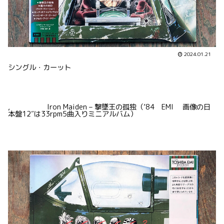
2024.01.21
シングル・カーット
, Iron Maiden – 撃墜王の孤独（’84 EMI 画像の日
本盤12″は33rpm5曲入りミニアルバム）