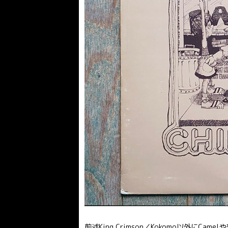
前述King Crimson／Kokomo以外にCamel