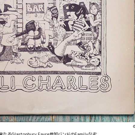
や来たるGlastonbury Fayre参加バンドのFamilyなぞ