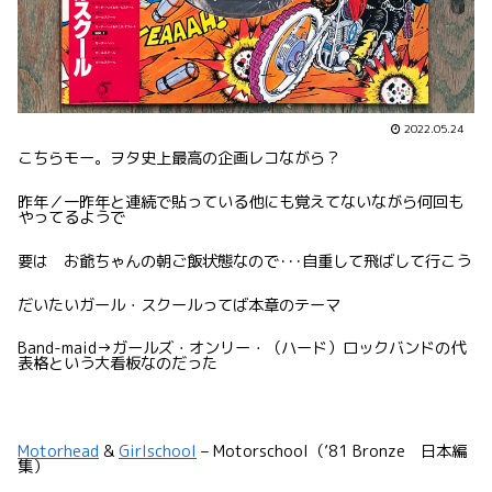
2022.05.24
こちらモー。ヲタ史上最高の企画レコながら？
昨年／一昨年と連続で貼っている他にも覚えてないながら何回も
やってるようで
要は お爺ちゃんの朝ご飯状態なので･･･自重して飛ばして行こう
だいたいガール・スクールってば本章のテーマ
Band-maid→ガールズ・オンリー・（ハード）ロックバンドの代
表格という大看板なのだった
Motorhead
&
Girlschool
– Motorschool（’81 Bronze 日本編
集）