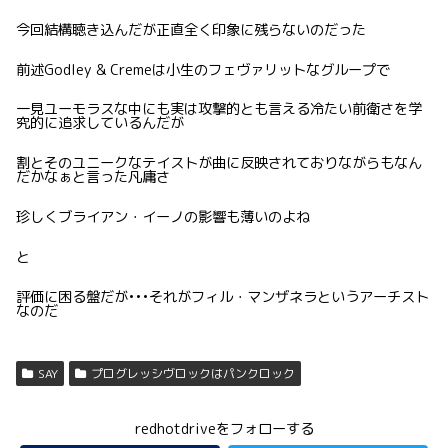
今回結構聴き込んだが正直全く印象に残らないのだった
前述Godley & Cremeは小生のフェヴァリットなグループで
一見ユーモラスな中にも実は攻撃的とも言える冷たい前衛さを学
究的に追求しているんだが
割とそのユニークなテイストが曲に反映されておりながらもなん
だかなぁと言った凡庸さ
珍しくブライアン・イーノの影響も薄いのよね
と
評価に困る盤だが•••それがフィル・マンザネラというアーチスト
なのだ
SAY
プログレッシヴロックはパンクロック
redhotdriveをフォローする