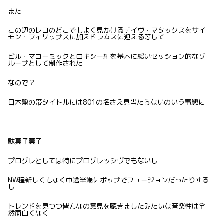
また
この辺のレコのどこでもよく見かけるデイヴ・マタックスをサイ
モン・フィリップスに加えドラムスに迎える等して
ビル・マコーミックとロキシー組を基本に緩いセッション的なグ
ループとして制作された
なので？
日本盤の帯タイトルには801の名さえ見当たらないのいう事態に
駄菓子菓子
プログレとしては特にプログレッシヴでもないし
NW程新しくもなく中途半端にポップでフュージョンだったりする
し
トレンドを見つつ皆んなの意見を聴きましたみたいな音楽性は全
然面白くなく