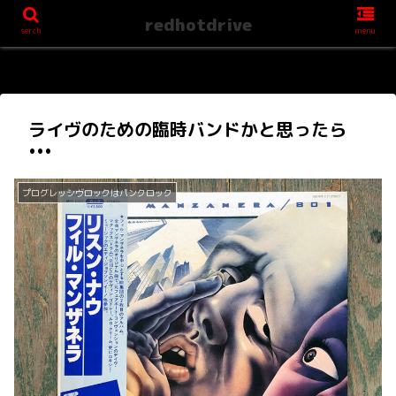
redhotdrive
serch
menu
ライヴのための臨時バンドかと思ったら
•••
プログレッシヴロックはパンクロック