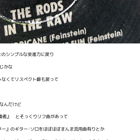
stのシンプルな突進力に戻り
じかな
ゃなくてリスペクト癖も戻って
なんだけど
の覇者』 とそっくりリフ曲があって
ター』のギター･ソロをほぼほぼまんま流用曲有りとか