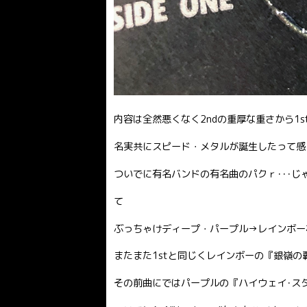
内容は全然悪くなく2ndの重厚な重さから1
名実共にスピード・メタルが誕生したって感
ついでに有名バンドの有名曲のパクｒ･･･じ
て
ぶっちゃけディープ・パープル→レインボー
またまた1stと同じくレインボーの『銀嶺
その前曲にではパープルの『ハイウェイ･ス