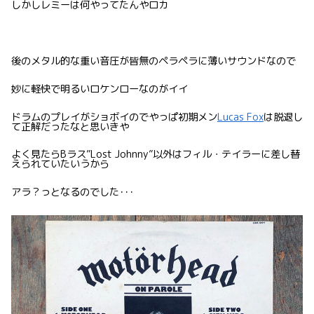
しかしレミーは何やってたんやロカ
後のメタル的な重い音圧が皆無のペラペラに薄いサウンドなので
妙に軽快で明るいロケンローなのがイイ
ドラムのプレイがショボイのでやっぱ初期メン
Lucas Fox
は脱退し
て正解だったなと思いきや
よく見たらBラス”Lost Johnny”以外はフィル・テイラーに差し替
えられていたいうから
アラ？っとなるのでした･･･