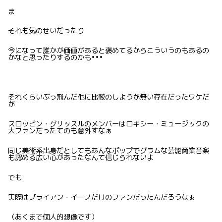
ま
それも気のせいだったり
今になって誰かが価値があると褒めてるからこういうのもあるの
かなと思ったりするのかも
•••
それくらいぶっ飛んだ他に比較のしようが無い存在だったワケだ
が
スロッビン・グリッスルのメンバーはロキシー・ミュージックの
大ファンだったてのも意外すなぁ
同じ美術系出身だとしてもあんなポップでグラムな芸能商業音楽
も認める広い心があったなんて信じられないよ
でも
実際はブライアン・イーノだけのファンだったんだろうなぁ
（あくまで個人的想像です）