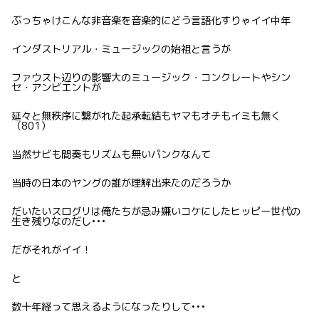
ぶっちゃけこんな非音楽を音楽的にどう言語化すりゃイイ中年
インダストリアル・ミュージックの始祖と言うが
ファウスト辺りの影響大のミュージック・コンクレートやシン
セ・アンビエントが
延々と無秩序に繋がれた起承転結もヤマもオチもイミも無く
（801）
当然サビも間奏もリズムも無いパンクなんて
当時の日本のヤングの誰が理解出来たのだろうか
だいたいスログリは俺たちが忌み嫌いコケにしたヒッピー世代の
生き残りなのだし•••
だがそれがイイ！
と
数十年経って思えるようになったりして•••