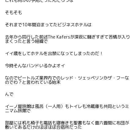
これも何かの予兆だったんだろうな
そもそも
それまで10年間泊まってたビジネスホテルは
去年から同行した前述The Kafersが深夜に騒ぎすぎて苦情が入り
まくったと言う経緯で
イイ歳をしてホテルを出禁になってしまったのだ！
今時そんなバンドいるかよオイ
なのでビートルズ業界内でのレッド・ツェッペリンかザ・フーな
のでわ？と言われている始末
んで
イーノ屋旅館は風呂（一人用）もトイレも冷蔵庫も共同というミ
ニマム旅館で
部屋には机も椅子も電話も寝巻きも聖書もなく畳六畳間に布団が
敷いてあるだけのほぼほぼ合宿所だった