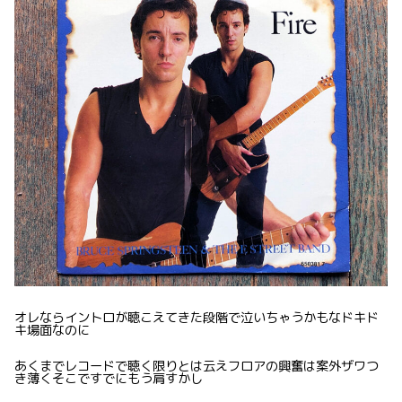
オレならイントロが聴こえてきた段階で泣いちゃうかもなドキド
キ場面なのに
あくまでレコードで聴く限りとは云えフロアの興奮は案外ザワつ
き薄くそこですでにもう肩すかし