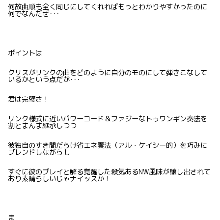
何故曲順も全く同じにしてくれればもっとわかりやすかったのに
何でなんだぜ･･･
ポイントは
クリスがリンクの曲をどのように自分のモのにして弾きこなして
いるかという点だが･･･
君は完璧さ！
リンク様式に近いパワーコード＆ファジーなトゥワンギン奏法を
割とまんま継承しつつ
彼独自のすき間だらけ省エネ奏法（アル・ケイシー的）を巧みに
ブレンドしながらも
すぐに彼のプレイと解る覚醒した殺気あるNW風味が醸し出されて
おり素晴らしいじゃナイッスか！
ま