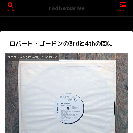
redhotdrive
serch
menu
ロバート・ゴードンの3rdと4thの間に
プログレッシヴロックはパンクロック