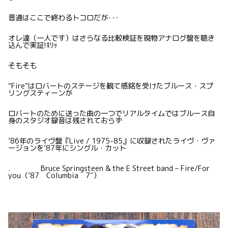
普通はここで終わるトコロだが･･･
オレ達（一人です）はさらなる比較検証を現物アナログ盤を聴き
込んで実証!ｷﾘｯ
そもそも
“Fire”はロバートのステージを観て感銘を受けたブルース・スプ
リングスティーンが
ロバートのために送った曲の一つでリアルタイムではブルース自
身のスタジオ録音は残されておらず
’86年のライヴ盤『Live / 1975-85』に収録されたライヴ・ヴァ
ージョンを’87年にシングル・カット
. Bruce Springsteen & the E Street band – Fire/For
you（’87 Columbia 7″）