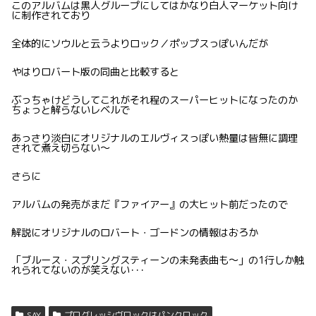
このアルバムは黒人グループにしてはかなり白人マーケット向け
に制作されており
全体的にソウルと云うよりロック／ポップスっぽいんだが
やはりロバート版の同曲と比較すると
ぶっちゃけどうしてこれがそれ程のスーパーヒットになったのか
ちょっと解らないレベルで
あっさり淡白にオリジナルのエルヴィスっぽい熱量は皆無に調理
されて煮え切らない〜
さらに
アルバムの発売がまだ『ファイアー』の大ヒット前だったので
解説にオリジナルのロバート・ゴードンの情報はおろか
「ブルース・スプリングスティーンの未発表曲も〜」の1行しか触
れられてないのが笑えない･･･
SAY
プログレッシヴロックはパンクロック