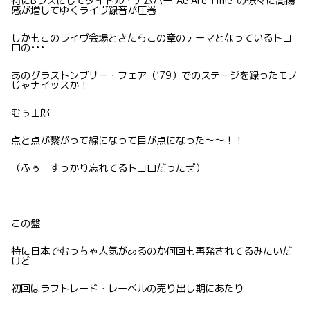
特にBラスにしてタイトル・ナムバー”Ae Are Time”の徐々に高揚
感が増してゆくライヴ録音が圧巻
しかもこのライヴ会場ときたらこの章のテーマとなっているトコ
ロの•••
あのグラストンブリー・フェア（’79）でのステージを録ったモノ
じゃナイッスか！
むぅ士郎
点と点が繋がって線になって目が点になった〜〜！！
（ふぅ すっかり忘れてるトコロだったぜ）
この盤
特に日本でむっちゃ人気があるのか何回も再発されてるみたいだ
けど
初回はラフトレード・レーベルの売り出し期にあたり