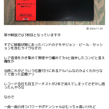
2024.11.29
帯や解説では3枚目となっていますが
すでに解散状態にあったバンドのデモやジョン・ピール・セッシ
ョンを含むライヴなぞの
レア音源をかき集めて無理やり纏めて3rdと強弁したコンピと言え
魔性か
当時これがどういう位置付けにあるアルバムなのかよくわからな
くて困った記憶アリ
レコード会社も目玉アーチストが2年で消えてしまってさぞかし困
ったんやろな
なので
一曲一曲の持つパワーやポテンシャルはむっちゃ高いけれど