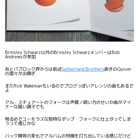
Brinsley Schwarz以外のBrinsley SchwarzメンバーはBob
Andrewsが参加
あとパブロック界からは前述
Sutherland Brothers
抜きのQuiver
の面々が出稼ぎ
またRick Wakemanもいるのでプログっぽいアレンジの曲もあるで
よ
アル・スチュアートのフォークは声質／唄い方のせいか曲がマイ
ナーな暗い調子でも
明るめでユーモラスな独特なポップ・フォークに仕上がってしま
うって感じかな
バック陣営の変化でアルバムの特徴を打ち出している感じだけど