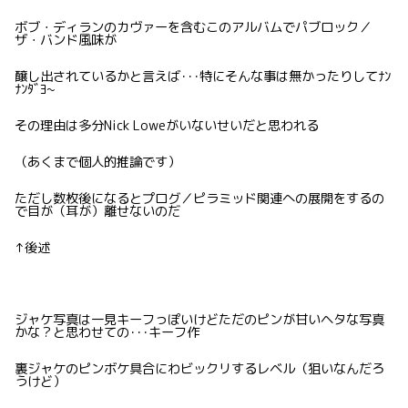
ボブ・ディランのカヴァーを含むこのアルバムでパブロック／
ザ・バンド風味が
醸し出されているかと言えば･･･特にそんな事は無かったりしてﾅﾝ
ﾅﾝﾀﾞﾖ~
その理由は多分Nick Loweがいないせいだと思われる
（あくまで個人的推論です）
ただし数枚後になるとプログ／ピラミッド関連への展開をするの
で目が（耳が）離せないのだ
↑後述
ジャケ写真は一見キーフっぽいけどただのピンが甘いヘタな写真
かな？と思わせての･･･キーフ作
裏ジャケのピンボケ具合にわビックリするレベル（狙いなんだろ
うけど）