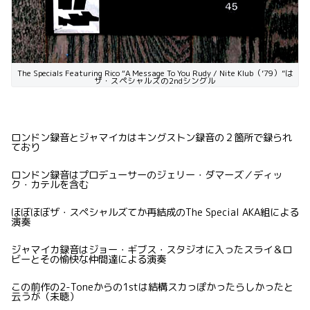
The Specials Featuring Rico “A Message To You Rudy / Nite Klub（’79）”は
ザ・スペシャルズの2ndシングル
ロンドン録音とジャマイカはキングストン録音の２箇所で録られ
ており
ロンドン録音はプロデューサーのジェリー・ダマーズ／ディッ
ク・カテルを含む
ほぼほぼザ・スペシャルズてか再結成のThe Special AKA組による
演奏
ジャマイカ録音はジョー・ギブス・スタジオに入ったスライ＆ロ
ビーとその愉快な仲間達による演奏
この前作の2-Toneからの1stは結構スカっぽかったらしかったと
云うが（未聴）