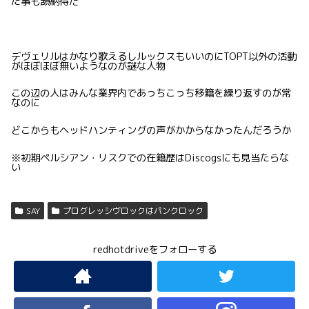
た事も頷納得だ
デヴェリルはかなり歌えるしルックスもいいのにTOPT以外の活動
がほぼほぼ無いようなのが謎な人物
この辺の人はみんな業界内であっちこっち移籍を繰り返すのが常
なのに
どこからもヘッドハンティングの声がかからなかったんだろうか
※初期ペルシアン・リスクでの在籍歴はDiscogsにも見当たらな
い
SAY
プログレッシヴロックはパンクロック
redhotdriveをフォローする