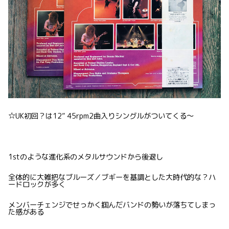
☆UK初回？は12” 45rpm2曲入りシングルがついてくる〜
1stのような進化系のメタルサウンドから後退し
全体的に大雑把なブルーズ／ブギーを基調とした大時代的な？ハ
ードロックが多く
メンバーチェンジでせっかく掴んだバンドの勢いが落ちてしまっ
た感がある