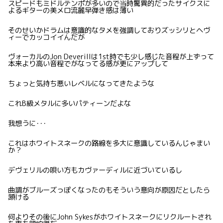
スピードもミドルテンポが多いので当時驚異的だったサイクスに
よるギターの美メロ流麗早弾き感は薄い
そのせいかドラムは意識的なタメを強調しておりズッシリとヘヴ
ィーでカッコイイんだが
ヴォーカルのJon Deverillは1st時でも少し感じた音程が上ずって
本来より高い音程でがなってる感が更にアップして
ちょっと気持ち悪いレベルになってきたような
これB級メタルに多いパティーンだよな
我想うに･･･
これはホワイトスネークの路線を多大に意識しているんじゃまい
か？
デヴェリルの唄い方もカヴァーディルに近づいているし
曲調がブルーズっぽくなったのもそういう意向が原因だとしたら
頷ける
何よりその後にJohn Sykesがホワイトスネークにリクルートされ