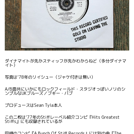
ダイナマイトが先かスティッフが先かわからねど（多分ダイナマ
イト）
写真は’78年のリイシュー（ジャケ付きは無い）
A/B面共にいかにもロックフィールド・スタジオっぽいノリのシ
ンプルなUKブルーズ／ブギー・パブ
プロデュースはSean Tyla本人
この二枚は’77年のStiffレーベル紹介コンピ『Hits Greatest
Stiffs』にも収録されているが
同様のコンピ『A Bunch Of Stiff Records』には別の曲『The