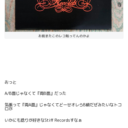
お前またこのレコ貼ってんのかよ
おっと
A/B面じゃなくて『両B面』だった
気張って『両A面』じゃなくてどーせオレらB級だぜみたいなトコ
ロが
いかにも捻りが好きなStiff Recordsすなぁ