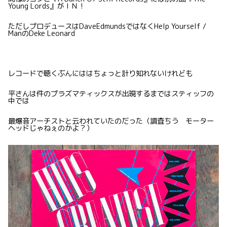
Young Lords』がＩＮ！
ただしプロデュースはDaveEdmundsではなくHelp Yourself /
ManのDeke Leonard
レコードで聴くぶんにははちょっと計り知れないけれども
平さんは件のプラズマティックスが出現するまではスティッフの
中では
最爆音アーチストと云われていたのだった（調査ちう モーター
ヘッドじゃねぇのかよ？）