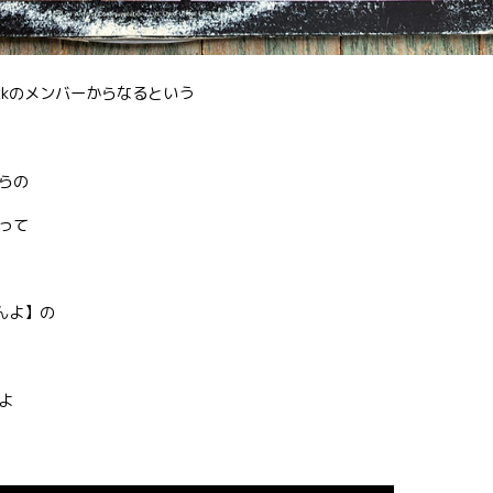
dbackのメンバーからなるという
らの
って
んよ】の
よ