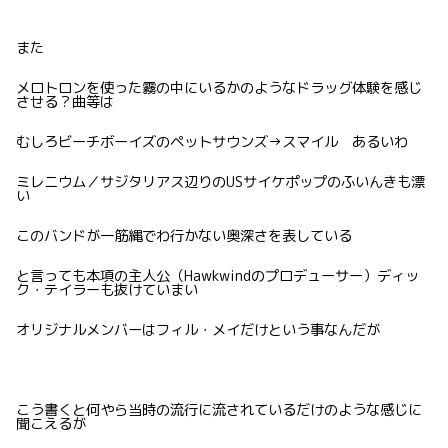
また
メロトロンを使った霧の中にいるかのようなドラッグ体験を感じ
させる？曲等は
むしろビーチボーイズのペットサウンズ→スマイル あるいわ
ミレニウム／サジタリアス辺りのUSサイケポップのふいんきも漂
い
このバンドが一筋縄でわ行かない奥深さを表している
と言っても本項の主人公（Hawkwindのプロデューサー）ディッ
ク・テイラーも抜けていまい
オリジナルメンバーはフィル・メイだけという事なんだが
こう書くと何やら当時の流行に流されているだけのような感じに
聞こえるが