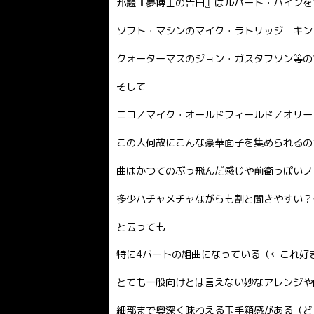
邦題『夢博士の告白』はルパート・ハインを
ソフト・マシンのマイク・ラトリッジ キン
クォーターマスのジョン・ガスタフソン等の
そして
ニコ／マイク・オールドフィールド／オリー
この人何故にこんな豪華面子を集められるの
曲はかつてのぶっ飛んだ感じや前衛っぽいノ
多少ハチャメチャながらも割と聞きやすい？
と云っても
特に4パートの組曲になっている（←これ好
とても一般向けとは言えない妙なアレンジや
細部まで奥深く味わえる玉手箱感がある（ど