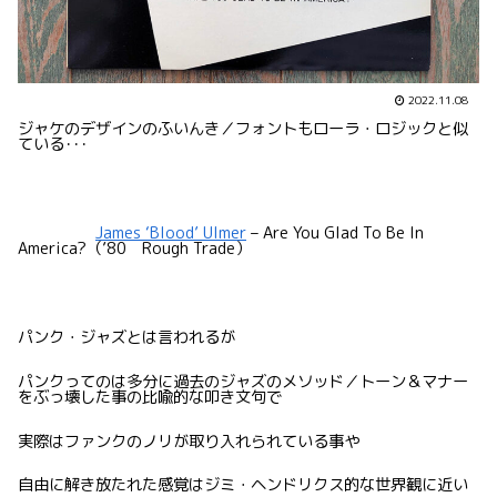
2022.11.08
ジャケのデザインのふいんき／フォントもローラ・ロジックと似
ている･･･
James ‘Blood’ Ulmer
– Are You Glad To Be In
America?（’80 Rough Trade）
パンク・ジャズとは言われるが
パンクってのは多分に過去のジャズのメソッド／トーン＆マナー
をぶっ壊した事の比喩的な叩き文句で
実際はファンクのノリが取り入れられている事や
自由に解き放たれた感覚はジミ・ヘンドリクス的な世界観に近い