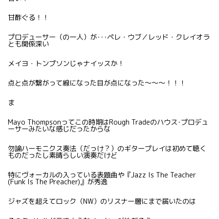
甘酢ぐる！！
プロデューサー（の一人）が･･･ペレ・ウブ／レッド・クレイオラ
とも関係深い
メイヨ・トンプソンじゃナイッスか！
点と点が繋がって線になった目が点になった〜〜〜！！！
ま
Mayo Thompsonってこの時期はRough Tradeのハウス･プロデュ
ーサーみたいな感じだったからな
勿論ハーモニクス奏法（だっけ？）のギタープレイは初めて聴く
ものだったし素晴らしい演奏だけど
特にヴォーカルの入っている表題曲や『Jazz Is The Teacher
(Funk Is The Preacher)』が秀逸
ジャズを超えてロック（NW）のリスナー層にまで届いたのは